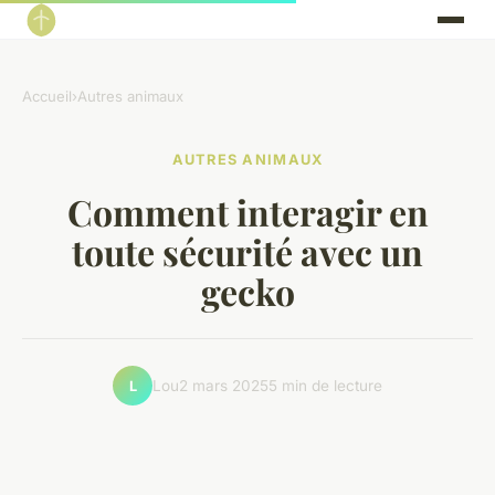
Accueil
›
Autres animaux
AUTRES ANIMAUX
Comment interagir en
toute sécurité avec un
gecko
Lou
2 mars 2025
5 min de lecture
L